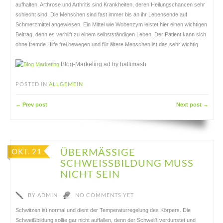
aufhalten. Arthrose und Arthritis sind Krankheiten, deren Heilungschancen sehr
schlecht sind. Die Menschen sind fast immer bis an ihr Lebensende auf
Schmerzmittel angewiesen. Ein Mittel wie Wobenzym leistet hier einen wichtigen
Beitrag, denn es verhilft zu einem selbstständigen Leben. Der Patient kann sich
ohne fremde Hilfe frei bewegen und für ältere Menschen ist das sehr wichtig.
Blog-Marketing ad by hallimash
POSTED IN
ALLGEMEIN
← Prev post
Next post →
ÜBERMÄSSIGE S
OKT. 21
CHWEISSBILDUNG MUSS NI
CHT SEIN
BY
ADMIN
NO COMMENTS YET
Schwitzen ist normal und dient der Temperaturregelung des Körpers. Die
Schweißbildung sollte gar nicht auffallen, denn der Schweiß verdunstet und