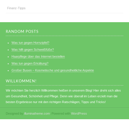
Finanz-Tipps
RANDOM POSTS
Was tun gegen Hornzipfel?
Was hilft gegen Schweißfüße?
Haarpflege über das Internet bestellen
Was tun gegen Erkältung?
Großer Busen – Kosmetische und gesundheitliche Aspekte
WILLKOMMEN!
Wir möchten Sie herzlich Willkommen heißen in unserem Blog! Hier dreht sich alles
um Gesundheit, Schönheit und Pflege. Denn wie überall im Leben erzielt man die
besten Ergebnisse nur mit den richtigen Ratschlägen, Tipps und Tricks!
Designed by
illuminatheme.com
. Powered with
WordPress