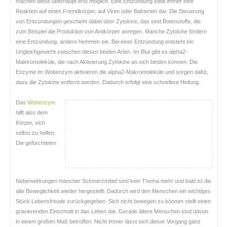
machen diese überhaupt erst möglich. Eine Entzündung stellt immer eine
Reaktion auf einen Fremdkörper, auf Viren oder Bakterien dar. Die Steuerung
von Entzündungen geschieht dabei über Zytokine, das sind Botenstoffe, die
zum Beispiel die Produktion von Antikörper anregen. Manche Zytokine fördern
eine Entzündung, andere hemmen sie. Bei einer Entzündung entsteht ein
Ungleichgewicht zwischen diesen beiden Arten. Im Blut gibt es alpha2-
Maktromoleküle, die nach Aktivierung Zytokine an sich binden können. Die
Enzyme im Wobenzym aktivieren die alpha2-Makromoleküle und sorgen dafür,
dass die Zytokine entfernt werden. Dadurch erfolgt eine schnellere Heilung.
Das
Wobenzym
hilft also dem
Körper, sich
selbst zu helfen.
Die gefürchteten
Nebenwirkungen mancher Schmerzmittel sind kein Thema mehr und bald ist die
alte Beweglichkeit wieder hergestellt. Dadurch wird den Menschen ein wichtiges
Stück Lebensfreude zurückgegeben. Sich nicht bewegen zu können stellt einen
gravierenden Einschnitt in das Leben dar. Gerade ältere Menschen sind davon
in einem großen Maß betroffen. Nicht immer lässt sich dieser Vorgang ganz