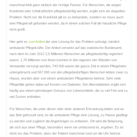
manchmal fehlt ganz einfach der richtige Partner. Für Menschen, die wegen
Krankheit oder Unfall plötzlich pflegebedürftig werden, ergibt sich ein doppeltes
Problem. Nicht nur die Krankheit gilt es zu behandeln, sondern es muss auch
eine Pflegekraft gefunden werden, da in einem solchen Fall die häusliche Pflege
nicht greift.
Hier geht es
zum Artikel
der eine Lösung für das Problem aufzeigt, nämlich
ambulante Pflegekräfte. Der Artikel verweist auf das statistische Bundesamt,
nach dem im Jahr 2012 2,5 Millionen Menschen als pflegebedürftig registriert
waren. 1,76 Millionen von ihnen konnten in den eigenen vier Wänden von
Verwandte versorgt werden, 743 000 waren die ganze Zeit in einem Pflegeheim
untergebracht und 567 000 von den pflegebedürftigen Menschen lebten zwar zu
Hause, wurden aber von einem ambulanten Pflegedienst betreut. Sehr viele
Pflegefälle gehen dabei auf Kosten von Diabetes. Der Altersdiabetes ergibt sich
häufig aus einem jahrelangen Genuss von Lebensmitteln, die zu viel Fett und zu
viel Zucker enthalten.
Für Menschen, die unter dieser oder einer anderen Erkrankung leiden und an
das Bett gefesselt sind, ist die ambulante Pflege eine Lösung, zu Hause gepflegt
zu werden und zugleich die Angehörigen zu entlasten. Oft wird die Belastung,
die sich aus einer Pflege, besonders wenn sie umfassend ist, ergeben. Es ist
nicht nur das Problem, dass der Patient manchmal rund um die Uhr betreut