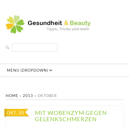
GESUNDHEIT UND
DIE SEITE RUND UM SCHÖNHEIT UND GESUNDHEIT
Suchen
BEAUTY
nach:
HOME
»
2013
»
OKTOBER
MIT WOBENZYM GEGEN
OKT. 30
GELENKSCHMERZEN