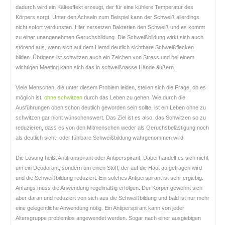
dadurch wird ein Kälteeffekt erzeugt, der für eine kühlere Temperatur des
Körpers sorgt. Unter den Achseln zum Beispiel kann der Schweiß allerdings
nicht sofort verdunsten. Hier zersetzen Bakterien den Schweiß und es kommt
zu einer unangenehmen Geruchsbildung. Die Schweißbildung wirkt sich auch
störend aus, wenn sich auf dem Hemd deutlich sichtbare Schweißflecken
bilden. Übrigens ist schwitzen auch ein Zeichen von Stress und bei einem
wichtigen Meeting kann sich das in schweißnasse Hände äußern.
Viele Menschen, die unter diesem Problem leiden, stellen sich die Frage, ob es
möglich ist,
ohne schwitzen
durch das Leben zu gehen. Wie durch die
Ausführungen oben schon deutlich geworden sein sollte, ist ein Leben ohne zu
schwitzen gar nicht wünschenswert. Das Ziel ist es also, das Schwitzen so zu
reduzieren, dass es von den Mitmenschen weder als Geruchsbelästigung noch
als deutlich sicht- oder fühlbare Schweißbildung wahrgenommen wird.
Die Lösung heißt Antitranspirant oder Antiperspirant. Dabei handelt es sich nicht
um ein Deodorant, sondern um einen Stoff, der auf die Haut aufgetragen wird
und die Schweißbildung reduziert. Ein solches Antiperspirant ist sehr ergiebig.
Anfangs muss die Anwendung regelmäßig erfolgen. Der Körper gewöhnt sich
aber daran und reduziert von sich aus die Schweißbildung und bald ist nur mehr
eine gelegentliche Anwendung nötig. Ein Antiperspirant kann von jeder
Altersgruppe problemlos angewendet werden. Sogar nach einer ausgiebigen