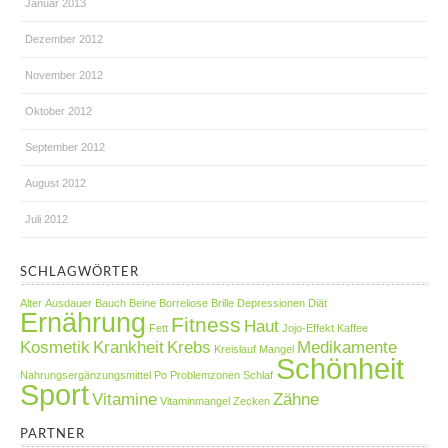
Januar 2013
Dezember 2012
November 2012
Oktober 2012
September 2012
August 2012
Juli 2012
SCHLAGWÖRTER
Alter
Ausdauer
Bauch
Beine
Borreliose
Brille
Depressionen
Diät
Ernährung
Fitness
Haut
Fett
Jojo-Effekt
Kaffee
Kosmetik
Krankheit
Krebs
Medikamente
Kreislauf
Mangel
Schönheit
Nahrungsergänzungsmittel
Po
Problemzonen
Schlaf
Sport
Vitamine
Zähne
Vitaminmangel
Zecken
PARTNER