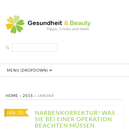
GESUNDHEIT UND
DIE SEITE RUND UM SCHÖNHEIT UND GESUNDHEIT
Suchen
BEAUTY
nach:
HOME
»
2016
»
JANUAR
NARBENKORREKTUR! WAS
JAN. 20
SIE BEI EINER OPERATION
BEACHTEN MÜSSEN