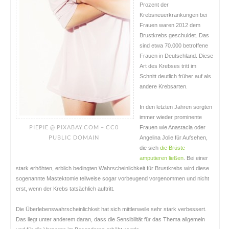
Prozent der
Krebsneuerkrankungen bei
Frauen waren 2012 dem
Brustkrebs geschuldet. Das
sind etwa 70.000 betroffene
Frauen in Deutschland. Diese
Art des Krebses tritt im
Schnitt deutlich früher auf als
andere Krebsarten.
In den letzten Jahren sorgten
immer wieder prominente
PIEPIE @ PIXABAY.COM – CC0
Frauen wie Anastacia oder
PUBLIC DOMAIN
Angelina Jolie für Aufsehen,
die sich
die Brüste
amputieren ließen
. Bei einer
stark erhöhten, erblich bedingten Wahrscheinlichkeit für Brustkrebs wird diese
sogenannte Mastektomie teilweise sogar vorbeugend vorgenommen und nicht
erst, wenn der Krebs tatsächlich auftritt.
Die Überlebenswahrscheinlichkeit hat sich mittlerweile sehr stark verbessert.
Das liegt unter anderem daran, dass die Sensibilität für das Thema allgemein