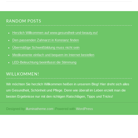
RANDOM POSTS
Herzlich Willkommen auf www.gesundheit-und-beauty.eu!
Den passenden Zahnarzt in Konstanz finden
Übermäßige Schweißbildung muss nicht sein
Medikamente einfach und bequem im Internet bestellen
LED-Beleuchtung beeinflusst die Stimmung
WILLKOMMEN!
Wir möchten Sie herzlich Willkommen heißen in unserem Blog! Hier dreht sich alles
um Gesundheit, Schönheit und Pflege. Denn wie überall im Leben erzielt man die
besten Ergebnisse nur mit den richtigen Ratschlägen, Tipps und Tricks!
Designed by
illuminatheme.com
. Powered with
WordPress