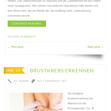
hindert. Das Selbstvertrauen ist reduziert und die Zufriedenheit mit sich selbst
stark herabgesetzt. Hier können kosmetische Operationen Hilfe leisten und
dem Menschen, der am Rande der Verzweiflung steht, Unterstützung
zukommen lassen.
CONTINUE READING
POSTED IN
BEAUTY
← Prev post
Next post →
BRUSTKREBS ERKENNEN
JAN. 19
BY
ADMIN
NO COMMENTS YET
Die häufigste
Krebserkrankung bei
Männern ist der
Prostatakrebs. Ca. 30