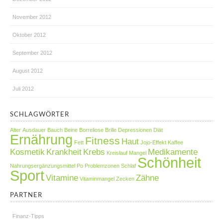
November 2012
Oktober 2012
September 2012
August 2012
Juli 2012
SCHLAGWÖRTER
Alter
Ausdauer
Bauch
Beine
Borreliose
Brille
Depressionen
Diät
Ernährung
Fitness
Haut
Fett
Jojo-Effekt
Kaffee
Kosmetik
Krankheit
Krebs
Medikamente
Kreislauf
Mangel
Schönheit
Nahrungsergänzungsmittel
Po
Problemzonen
Schlaf
Sport
Vitamine
Zähne
Vitaminmangel
Zecken
PARTNER
Finanz-Tipps