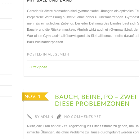
MIT BALL UND BAND
Gerade für ältere Menschen sind gymnastische Übungen ein optimales Fit
körperliche Verfassung auswirkt, ohne dabei zu überanstrengen. Gymnast
mehr als ein schickes Zubehör. Bei jeder Dehnung des Bandes baut sich S
Bauch- und die Rückenmuskeln. Ähnlich wirkt auch ein Gymnastikball, der
Wer einen Gymnastikball überwiegend als Sitzball benutzt, sollte darauf
Balls zueinanderpassen.
POSTED IN
ALLGEMEIN
← Prev post
BAUCH, BEINE, PO – ZWE
NOV. 1
DIESE PROBLEMZONEN
BY
ADMIN
NO COMMENTS YET
Nicht jede Frau hat die Zeit, regelmäßig ins Fitnessstudio zu gehen, um Ba
einfache Übungen, die ohne Probleme zu Hause durchgeführt werden kön