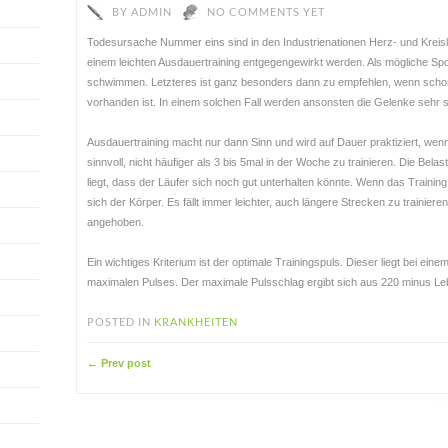
BY
ADMIN
NO COMMENTS YET
Todesursache Nummer eins sind in den Industrienationen Herz- und Kreis
einem leichten Ausdauertraining entgegengewirkt werden. Als mögliche Spo
schwimmen. Letzteres ist ganz besonders dann zu empfehlen, wenn schon
vorhanden ist. In einem solchen Fall werden ansonsten die Gelenke sehr st
Ausdauertraining macht nur dann Sinn und wird auf Dauer praktiziert, wen
sinnvoll, nicht häufiger als 3 bis 5mal in der Woche zu trainieren. Die Bela
liegt, dass der Läufer sich noch gut unterhalten könnte. Wenn das Training
sich der Körper. Es fällt immer leichter, auch längere Strecken zu trainiere
angehoben.
Ein wichtiges Kriterium ist der optimale Trainingspuls. Dieser liegt bei ein
maximalen Pulses. Der maximale Pulsschlag ergibt sich aus 220 minus Leb
POSTED IN
KRANKHEITEN
← Prev post