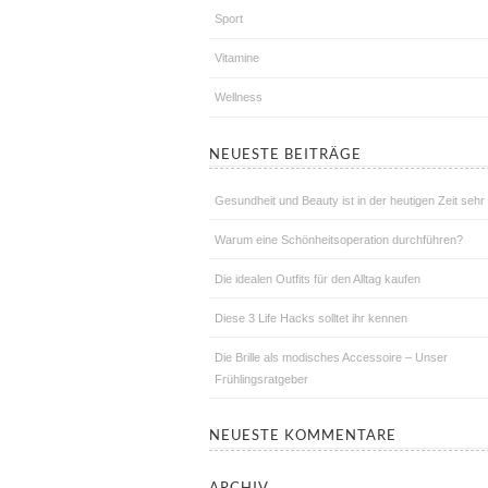
Sport
Vitamine
Wellness
NEUESTE BEITRÄGE
Gesundheit und Beauty ist in der heutigen Zeit sehr 
Warum eine Schönheitsoperation durchführen?
Die idealen Outfits für den Alltag kaufen
Diese 3 Life Hacks solltet ihr kennen
Die Brille als modisches Accessoire – Unser
Frühlingsratgeber
NEUESTE KOMMENTARE
ARCHIV