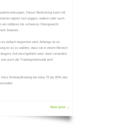
lauferkrankungen. Dieser Bedrohung kann mit
rtarten eignen sich joggen, walken oder auch
 ein mittleres bis schweres Übergewicht
ark belastet.
n es einfach begonnen wird. Anfangs ist es
stung ist so zu wählen, dass sie in einem Bereich
 längere Zeit durchgeführt wird, dann verändert
n und auch die Trainingsintensität wird
em Herz-Kreislauftraining bei etwa 70 bis 80% des
ensalter.
Next post →