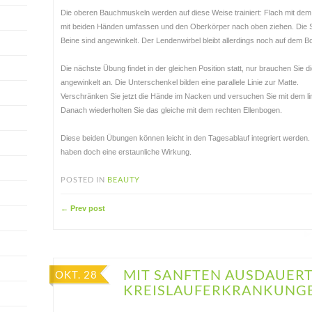
Die oberen Bauchmuskeln werden auf diese Weise trainiert: Flach mit de
mit beiden Händen umfassen und den Oberkörper nach oben ziehen. Die S
Beine sind angewinkelt. Der Lendenwirbel bleibt allerdings noch auf dem B
Die nächste Übung findet in der gleichen Position statt, nur brauchen Sie 
angewinkelt an. Die Unterschenkel bilden eine parallele Linie zur Matte.
Verschränken Sie jetzt die Hände im Nacken und versuchen Sie mit dem li
Danach wiederholten Sie das gleiche mit dem rechten Ellenbogen.
Diese beiden Übungen können leicht in den Tagesablauf integriert werden. 
haben doch eine erstaunliche Wirkung.
POSTED IN
BEAUTY
← Prev post
MIT SANFTEN AUSDAUERT
OKT. 28
KREISLAUFERKRANKUNG