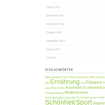
Januar 2013
Dezember 2012
November 2012
Oktober 2012
September 2012
August 2012
Juli 2012
SCHLAGWÖRTER
Alter
Ausdauer
Bauch
Beine
Borreliose
Brille
Depres
Ernährung
Fitness
H
Diät
Fett
Kosmetik
Krankheit
Kr
Jojo-Effekt
Kaffee
Medikamente
Kreislauf
Mangel
Nahrungsergänzungsmittel
Po
Problemzonen
Schlaf
Schönheit
Sport
Vitami