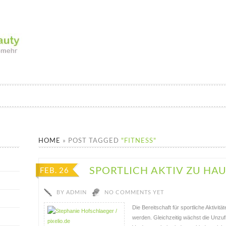
ND BEAUTY
ND GESUNDHEIT
HOME
»
POST TAGGED
"FITNESS"
SPORTLICH AKTIV ZU HA
FEB. 26
BY
ADMIN
NO COMMENTS YET
Die Bereitschaft für sportliche Aktivitä
werden. Gleichzeitig wächst die Unzufr