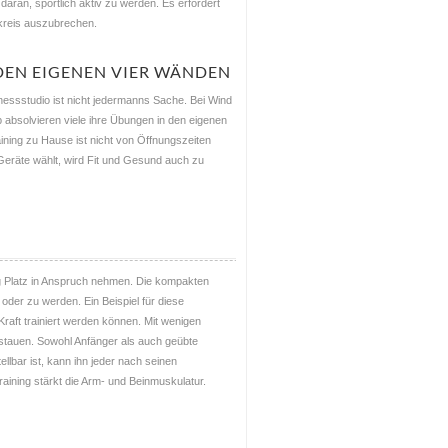
daran, sportlich aktiv zu werden. Es erfordert
kreis auszubrechen.
 DEN EIGENEN VIER WÄNDEN
nessstudio ist nicht jedermanns Sache. Bei Wind
 absolvieren viele ihre Übungen in den eigenen
aining zu Hause ist nicht von Öffnungszeiten
Geräte wählt, wird Fit und Gesund auch zu
ig Platz in Anspruch nehmen. Die kompakten
oder zu werden. Ein Beispiel für diese
Kraft trainiert werden können. Mit wenigen
stauen. Sowohl Anfänger als auch geübte
lbar ist, kann ihn jeder nach seinen
aining stärkt die Arm- und Beinmuskulatur.