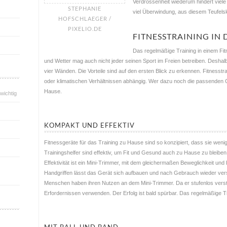
Verdrossenheit wiederum hindert viele 
STEPHANIE
viel Überwindung, aus diesem Teufels
HOFSCHLAEGER /
PIXELIO.DE
FITNESSTRAINING IN
Das regelmäßige Training in einem Fit
und Wetter mag auch nicht jeder seinen Sport im Freien betreiben. Deshalb
vier Wänden. Die Vorteile sind auf den ersten Blick zu erkennen. Fitnesstr
oder klimatischen Verhältnissen abhängig. Wer dazu noch die passenden 
Hause.
wichtig
KOMPAKT UND EFFEKTIV
Fitnessgeräte für das Training zu Hause sind so konzipiert, dass sie wen
Trainingshelfer sind effektiv, um Fit und Gesund auch zu Hause zu bleiben 
Effektivität ist ein Mini-Trimmer, mit dem gleichermaßen Beweglichkeit und 
Handgriffen lässt das Gerät sich aufbauen und nach Gebrauch wieder ver
Menschen haben ihren Nutzen an dem Mini-Trimmer. Da er stufenlos verstel
Erfordernissen verwenden. Der Erfolg ist bald spürbar. Das regelmäßige Tr