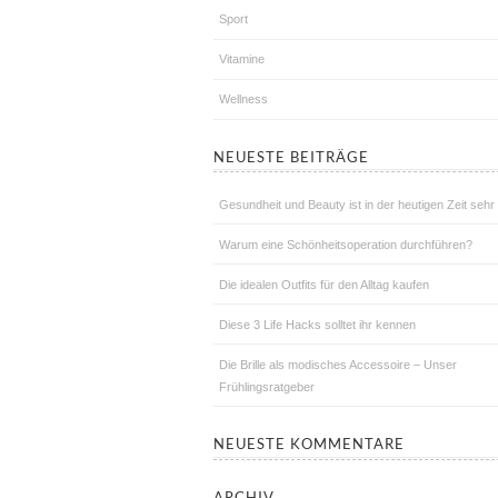
Sport
Vitamine
Wellness
NEUESTE BEITRÄGE
Gesundheit und Beauty ist in der heutigen Zeit sehr 
Warum eine Schönheitsoperation durchführen?
Die idealen Outfits für den Alltag kaufen
Diese 3 Life Hacks solltet ihr kennen
Die Brille als modisches Accessoire – Unser
Frühlingsratgeber
NEUESTE KOMMENTARE
ARCHIV