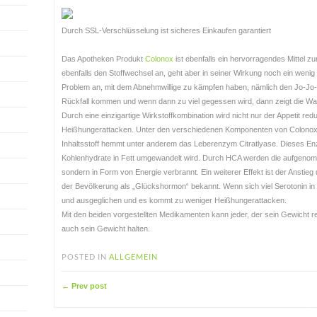
Durch SSL-Verschlüsselung ist sicheres Einkaufen garantiert
Das Apotheken Produkt
Colonox
ist ebenfalls ein hervorragendes Mittel z
ebenfalls den Stoffwechsel an, geht aber in seiner Wirkung noch ein wenig
Problem an, mit dem Abnehmwillige zu kämpfen haben, nämlich den Jo-Jo-
Rückfall kommen und wenn dann zu viel gegessen wird, dann zeigt die Waa
Durch eine einzigartige Wirkstoffkombination wird nicht nur der Appetit r
Heißhungerattacken. Unter den verschiedenen Komponenten von Colonox 
Inhaltsstoff hemmt unter anderem das Leberenzym Citratlyase. Dieses E
Kohlenhydrate in Fett umgewandelt wird. Durch HCA werden die aufgenom
sondern in Form von Energie verbrannt. Ein weiterer Effekt ist der Anstieg
der Bevölkerung als „Glückshormon“ bekannt. Wenn sich viel Serotonin in d
und ausgeglichen und es kommt zu weniger Heißhungerattacken.
Mit den beiden vorgestellten Medikamenten kann jeder, der sein Gewicht red
auch sein Gewicht halten.
POSTED IN
ALLGEMEIN
← Prev post