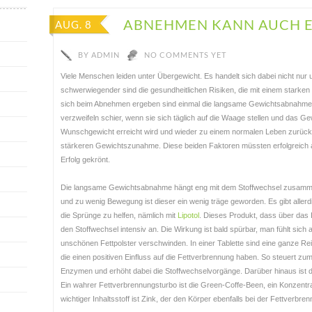
ABNEHMEN KANN AUCH E
AUG. 8
BY
ADMIN
NO COMMENTS YET
Viele Menschen leiden unter Übergewicht. Es handelt sich dabei nicht nur
schwerwiegender sind die gesundheitlichen Risiken, die mit einem starken
sich beim Abnehmen ergeben sind einmal die langsame Gewichtsabnahme u
verzweifeln schier, wenn sie sich täglich auf die Waage stellen und das 
Wunschgewicht erreicht wird und wieder zu einem normalen Leben zurück
stärkeren Gewichtszunahme. Diese beiden Faktoren müssten erfolgreich a
Erfolg gekrönt.
Die langsame Gewichtsabnahme hängt eng mit dem Stoffwechsel zusamme
und zu wenig Bewegung ist dieser ein wenig träge geworden. Es gibt allerd
die Sprünge zu helfen, nämlich mit
Lipotol
. Dieses Produkt, dass über das In
den Stoffwechsel intensiv an. Die Wirkung ist bald spürbar, man fühlt sich
unschönen Fettpolster verschwinden. In einer Tablette sind eine ganze Re
die einen positiven Einfluss auf die Fettverbrennung haben. So steuert zum 
Enzymen und erhöht dabei die Stoffwechselvorgänge. Darüber hinaus ist d
Ein wahrer Fettverbrennungsturbo ist die Green-Coffe-Been, ein Konzentr
wichtiger Inhaltsstoff ist Zink, der den Körper ebenfalls bei der Fettverbren