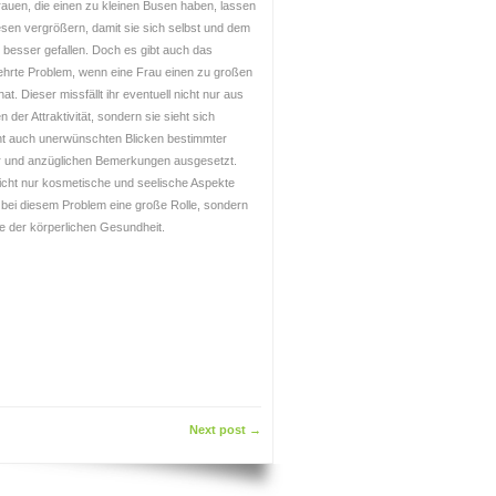
rauen, die einen zu kleinen Busen haben, lassen
esen vergrößern, damit sie sich selbst und dem
 besser gefallen. Doch es gibt auch das
hrte Problem, wenn eine Frau einen zu großen
at. Dieser missfällt ihr eventuell nicht nur aus
 der Attraktivität, sondern sie sieht sich
cht auch unerwünschten Blicken bestimmter
 und anzüglichen Bemerkungen ausgesetzt.
icht nur kosmetische und seelische Aspekte
 bei diesem Problem eine große Rolle, sondern
e der körperlichen Gesundheit.
Next post →