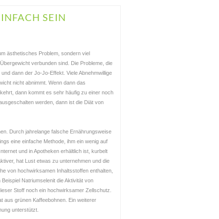
INFACH SEIN
 um ästhetisches Problem, sondern viel
 Übergewicht verbunden sind. Die Probleme, die
nd dann der Jo-Jo-Effekt. Viele Abnehmwillige
Gewicht nicht abnimmt. Wenn dann das
kehrt, dann kommt es sehr häufig zu einer noch
usgeschalten werden, dann ist die Diät von
n. Durch jahrelange falsche Ernährungsweise
ings eine einfache Methode, ihm ein wenig auf
ternet und in Apotheken erhältlich ist, kurbelt
 aktiver, hat Lust etwas zu unternehmen und die
ihe von hochwirksamen Inhaltsstoffen enthalten,
Beispiel Natriumselenit die Aktivität von
ieser Stoff noch ein hochwirksamer Zellschutz.
at aus grünen Kaffeebohnen. Ein weiterer
nung unterstützt.