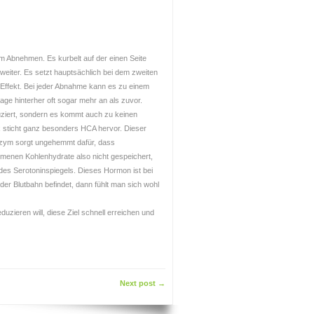
um Abnehmen. Es kurbelt auf der einen Seite
 weiter. Es setzt hauptsächlich bei dem zweiten
Effekt. Bei jeder Abnahme kann es zu einem
ge hinterher oft sogar mehr an als zuvor.
eduziert, sondern es kommt auch zu keinen
sticht ganz besonders HCA hervor. Dieser
nzym sorgt ungehemmt dafür, dass
menen Kohlenhydrate also nicht gespeichert,
 des Serotoninspiegels. Dieses Hormon ist bei
er Blutbahn befindet, dann fühlt man sich wohl
uzieren will, diese Ziel schnell erreichen und
Next post →