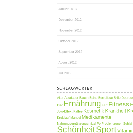
Januar 2013
Dezember 2012
November 2012
Oktober 2012
September 2012
August 2012
Juli 2012
SCHLAGWÖRTER
Alter
Ausdauer
Bauch
Beine
Borreliose
Brille
Depres
Ernährung
Fitness
H
Diät
Fett
Kosmetik
Krankheit
Kr
Jojo-Effekt
Kaffee
Medikamente
Kreislauf
Mangel
Nahrungsergänzungsmittel
Po
Problemzonen
Schlaf
Schönheit
Sport
Vitami