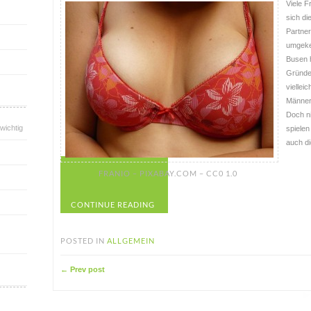
Viele F
sich di
Partner
umgeke
Busen h
Gründen
viellei
Männer
Doch n
wichtig
spielen
auch di
FRANIO – PIXABAY.COM – CC0 1.0
CONTINUE READING
POSTED IN
ALLGEMEIN
← Prev post